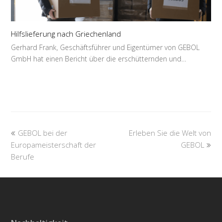
Hilfslieferung nach Griechenland
Gerhard Frank, Geschäftsführer und Eigentümer von GEBOL
GmbH hat einen Bericht über die erschütternden und…
previous
next
GEBOL bei der
Erleben Sie die Welt von
post:
post:
Europameisterschaft der
GEBOL
Berufe