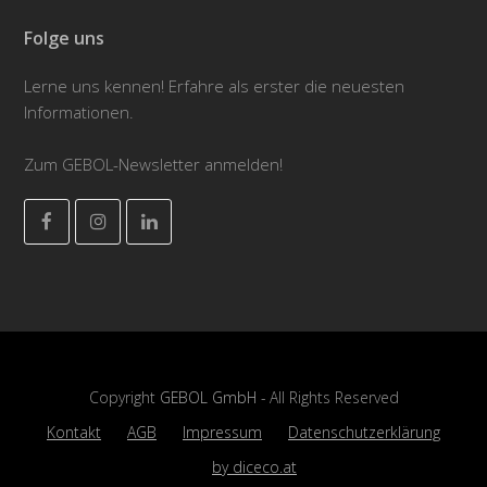
Folge uns
Lerne uns kennen! Erfahre als erster die neuesten
Informationen.
Zum GEBOL-Newsletter anmelden!
Facebook
Instagram
LinkedIn
Copyright
GEBOL GmbH
- All Rights Reserved
Kontakt
AGB
Impressum
Datenschutzerklärung
by diceco.at