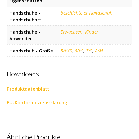
Eigenschaften
Handschuhe -
beschichteter Handschuh
Handschuhart
Handschuhe -
Erwachsen
,
Kinder
Anwender
Handschuh - Größe
5/XXS
,
6/XS
,
7/S
,
8/M
Downloads
Produktdatenblatt
EU-Konformitätserklärung
Ähnliche Produkte