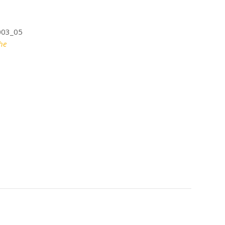
003_05
he