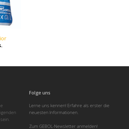
ior
.
Folge uns
te
Lerne uns kennen! Erfahre als erster die
eigenden
neuesten Informationen.
sein.
Zum GEBOL-Newsletter anmelden!