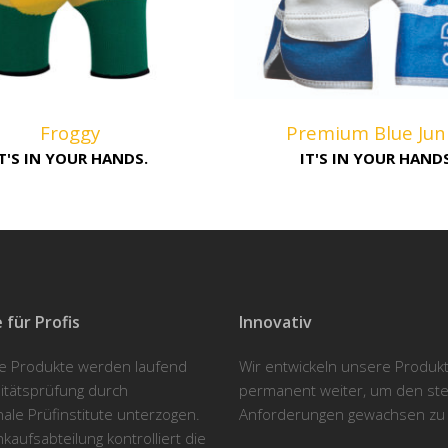
Froggy
Premium Blue Jun
IT'S IN YOUR HANDS.
IT'S IN YOUR HANDS
 für Profis
Innovativ
re Produkte werden laufend
Wir entwickeln unsere Produk
litätsprüfung durch
permanent weiter, um den st
nale Prüfinstitute unterzogen.
Anforderungen gewachsen zu 
kaufsabteilung kontrolliert die