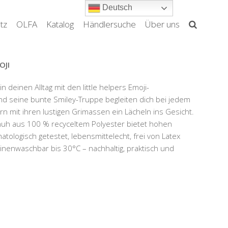
Deutsch
tz
OLFA
Katalog
Händlersuche
Über uns
OJI
n deinen Alltag mit den little helpers Emoji-
d seine bunte Smiley-Truppe begleiten dich bei jedem
 mit ihren lustigen Grimassen ein Lächeln ins Gesicht.
uh aus 100 % recyceltem Polyester bietet hohen
atologisch getestet, lebensmittelecht, frei von Latex
nenwaschbar bis 30°C – nachhaltig, praktisch und