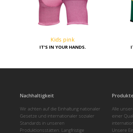
Kids pink
IT'S IN YOUR HANDS.
Nachhaltigkeit
Produkte
Wir achten auf die Einhaltung nationaler
Alle unse
Gesetze und internationaler sozialer
einer Qua
Standards in unseren
internatio
Produktionsstätten. Langfristige
Unsere Ein