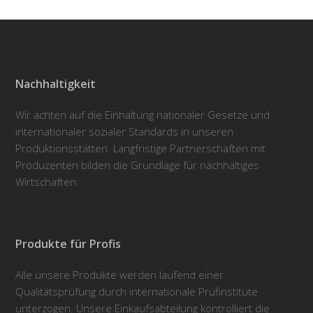
Nachhaltigkeit
Wir achten auf die Einhaltung nationaler Gesetze und
internationaler sozialer Standards in unseren
Produktionsstätten. Langfristige Partnerschaften mit
Produzenten bilden die Grundlage für nachhaltiges
Wirtschaften.
Produkte für Profis
Alle unsere Produkte werden laufend einer
Qualitätsprüfung durch internationale Prüfinstitute
unterzogen. Unsere Einkaufsabteilung kontrolliert die