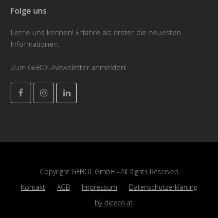
Folge uns
Lerne uns kennen! Erfahre als erster die neuesten
Informationen.
Zum GEBOL-Newsletter anmelden!
Facebook
Instagram
LinkedIn
Copyright
GEBOL GmbH
- All Rights Reserved
Kontakt
AGB
Impressum
Datenschutzerklärung
by diceco.at