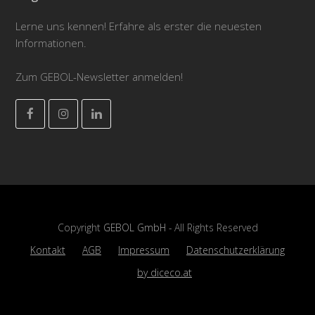
Lerne uns kennen! Erfahre als erster die neuesten
Informationen.
Zum GEBOL-Newsletter anmelden!
Facebook
Instagram
LinkedIn
Copyright
GEBOL GmbH
- All Rights Reserved
Kontakt
AGB
Impressum
Datenschutzerklärung
by diceco.at