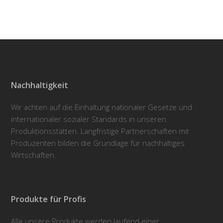
Nachhaltigkeit
Wir achten auf die Einhaltung nationaler Gesetze und
internationaler sozialer Standards in unseren
Produktionsstätten. Langfristige Partnerschaften mit
Produzenten bilden die Grundlage für nachhaltiges
Wirtschaften.
Produkte für Profis
Alle unsere Produkte werden laufend einer