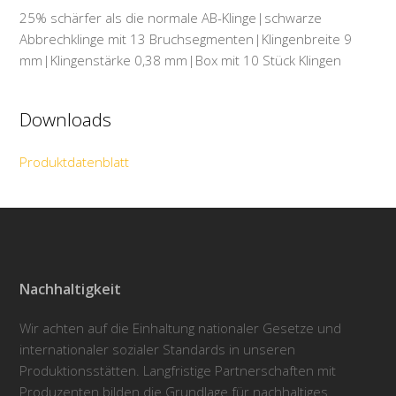
25% schärfer als die normale AB-Klinge|schwarze
Abbrechklinge mit 13 Bruchsegmenten|Klingenbreite 9
mm|Klingenstärke 0,38 mm|Box mit 10 Stück Klingen
Downloads
Produktdatenblatt
Nachhaltigkeit
Wir achten auf die Einhaltung nationaler Gesetze und
internationaler sozialer Standards in unseren
Produktionsstätten. Langfristige Partnerschaften mit
Produzenten bilden die Grundlage für nachhaltiges