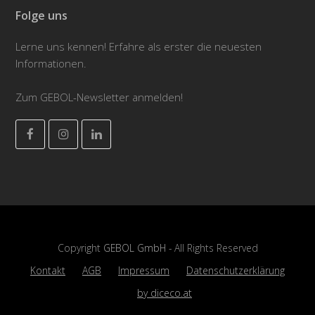
Folge uns
Lerne uns kennen! Erfahre als erster die neuesten
Informationen.
Zum GEBOL-Newsletter anmelden!
Facebook
Instagram
LinkedIn
Copyright
GEBOL GmbH
- All Rights Reserved
Kontakt
AGB
Impressum
Datenschutzerklärung
by diceco.at