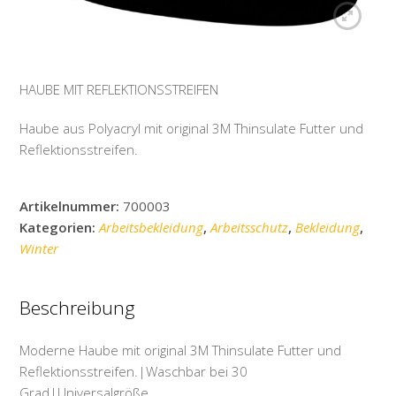
HAUBE MIT REFLEKTIONSSTREIFEN
Haube aus Polyacryl mit original 3M Thinsulate Futter und
Reflektionsstreifen.
Artikelnummer:
700003
Kategorien:
Arbeitsbekleidung
,
Arbeitsschutz
,
Bekleidung
,
Winter
Beschreibung
Moderne Haube mit original 3M Thinsulate Futter und
Reflektionsstreifen.|Waschbar bei 30
Grad|Universalgröße