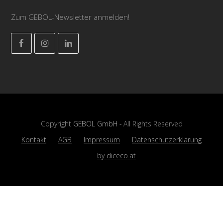
Zum GEBOL-Newsletter anmelden!
Facebook
Instagram
LinkedIn
Copyright
GEBOL GmbH
- All Rights Reserved
Kontakt
AGB
Impressum
Datenschutzerklärung
by diceco.at