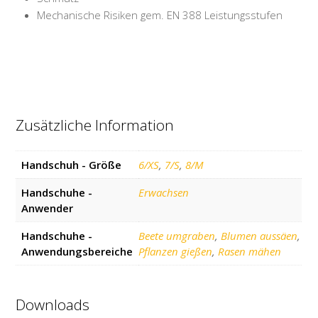
Mechanische Risiken gem. EN 388 Leistungsstufen
Zusätzliche Information
Handschuh - Größe
6/XS
,
7/S
,
8/M
Handschuhe -
Erwachsen
Anwender
Handschuhe -
Beete umgraben
,
Blumen aussäen
,
Anwendungsbereiche
Pflanzen gießen
,
Rasen mähen
Downloads