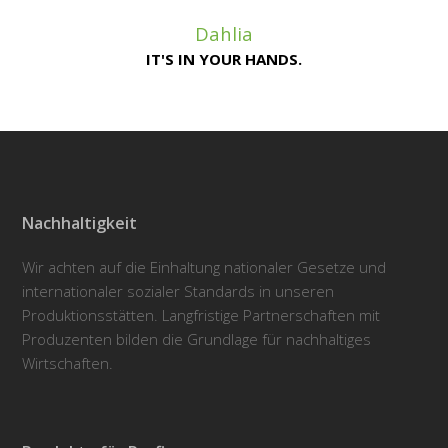
Dahlia
IT'S IN YOUR HANDS.
Nachhaltigkeit
Wir achten auf die Einhaltung nationaler Gesetze und
internationaler sozialer Standards in unseren
Produktionsstätten. Langfristige Partnerschaften mit
Produzenten bilden die Grundlage für nachhaltiges
Wirtschaften.