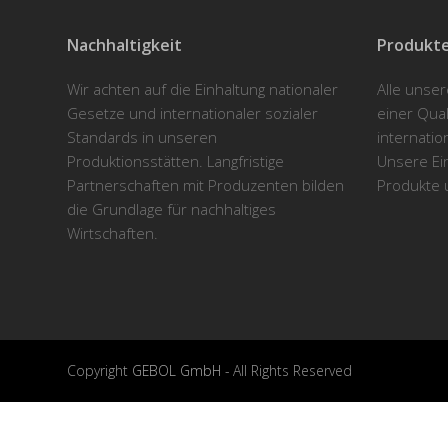
Nachhaltigkeit
Produkte
Wir achten auf die Einhaltung nationaler
Alle unse
Gesetze und internationaler sozialer
einer Qua
Standards in unseren
internatio
Produktionsstätten. Langfristige
Unsere Ein
Partnerschaften mit Produzenten bilden
Produkte 
die Grundlage für nachhaltiges
Wirtschaften.
Copyright
GEBOL GmbH
- All Rights Reserved