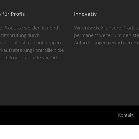
 für Profis
Innovativ
re Produkte werden laufend
Wir entwickeln unsere Produk
litätsprüfung durch
permanent weiter, um den st
nale Prüfinstitute unterzogen.
Anforderungen gewachsen zu 
kaufsabteilung kontrolliert die
und Produktabläufe vor Ort.
Kontakt