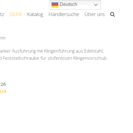
Deutsch
tz
OLFA
Katalog
Händlersuche
Über uns
 mm
starker Ausführung mit Klingenführung aus Edelstahl,
d Feststellschraube für stufenlosen Klingenvorschub.
226
LFA