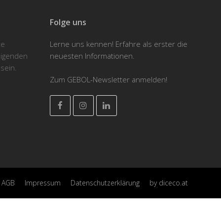
Folge uns
te
Lerne uns kennen! Erfahre als erster die
eigenden
neuesten Informationen.
sein.
Zum GEBOL-Newsletter anmelden!
Facebook
Instagram
LinkedIn
AGB
Impressum
Datenschutzerklärung
by diceco.at