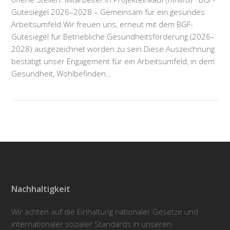
Gütesiegel 2026–2028 – Gemeinsam für ein gesundes
Arbeitsumfeld Wir freuen uns, erneut mit dem BGF-
Gütesiegel für Betriebliche Gesundheitsförderung (2026–
2028) ausgezeichnet worden zu sein.Diese Auszeichnung
bestätigt unser Engagement für ein Arbeitsumfeld, in dem
Gesundheit, Wohlbefinden…
Nachhaltigkeit
Wir achten auf die Einhaltung nationaler Gesetze und
internationaler sozialer Standards in unseren