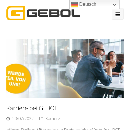
Deutsch
Ope
Mob
Me
Karriere bei GEBOL
20/07/2022
Karriere
offene Stellen: Mitarbeiter:in Projekteinkauf (m/w/d) BGF-