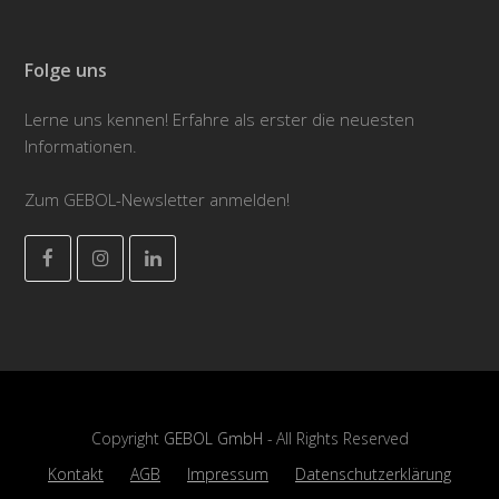
Folge uns
Lerne uns kennen! Erfahre als erster die neuesten
Informationen.
Zum GEBOL-Newsletter anmelden!
Facebook
Instagram
LinkedIn
Copyright
GEBOL GmbH
- All Rights Reserved
Kontakt
AGB
Impressum
Datenschutzerklärung